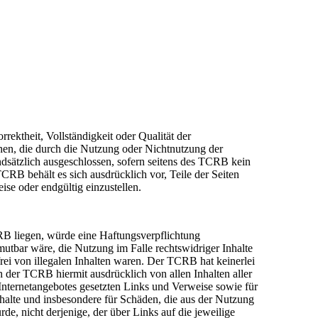
ktheit, Vollständigkeit oder Qualität der
ehen, die durch die Nutzung oder Nichtnutzung der
dsätzlich ausgeschlossen, sofern seitens des TCRB kein
CRB behält es sich ausdrücklich vor, Teile der Seiten
se oder endgültig einzustellen.
RB liegen, würde eine Haftungsverpflichtung
mutbar wäre, die Nutzung im Falle rechtswidriger Inhalte
rei von illegalen Inhalten waren. Der TCRB hat keinerlei
ch der TCRB hiermit ausdrücklich von allen Inhalten aller
n Internetangebotes gesetzten Links und Verweise sowie für
nhalte und insbesondere für Schäden, die aus der Nutzung
de, nicht derjenige, der über Links auf die jeweilige