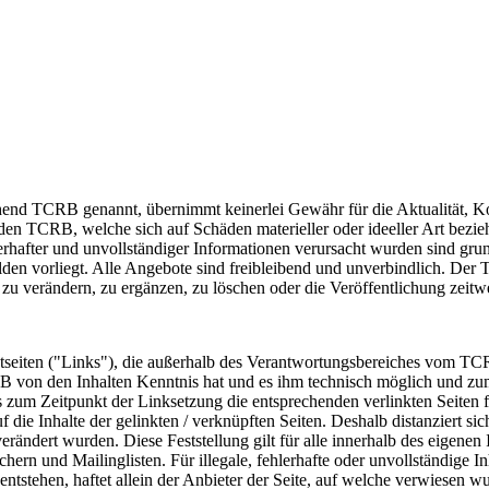
nd TCRB genannt, übernimmt keinerlei Gewähr für die Aktualität, Korre
den TCRB, welche sich auf Schäden materieller oder ideeller Art bezi
rhafter und unvollständiger Informationen verursacht wurden sind grun
lden vorliegt. Alle Angebote sind freibleibend und unverbindlich. Der T
verändern, zu ergänzen, zu löschen oder die Veröffentlichung zeitwei
netseiten ("Links"), die außerhalb des Verantwortungsbereiches vom TC
CRB von den Inhalten Kenntnis hat und es ihm technisch möglich und zu
 zum Zeitpunkt der Linksetzung die entsprechenden verlinkten Seiten f
f die Inhalte der gelinkten / verknüpften Seiten. Deshalb distanziert si
verändert wurden. Diese Feststellung gilt für alle innerhalb des eigene
ern und Mailinglisten. Für illegale, fehlerhafte oder unvollständige I
tstehen, haftet allein der Anbieter der Seite, auf welche verwiesen wur