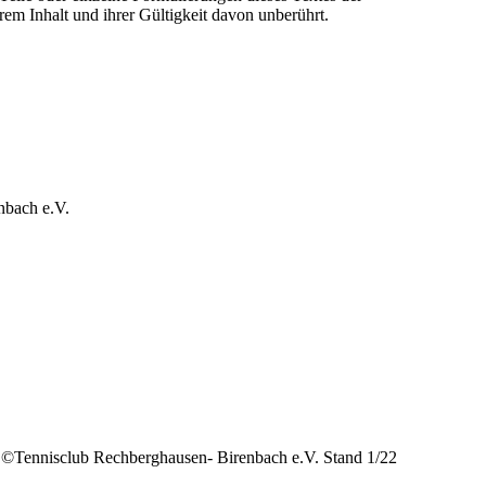
hrem Inhalt und ihrer Gültigkeit davon unberührt.
nbach e.V.
©️Tennisclub Rechberghausen- Birenbach e.V. Stand 1/22