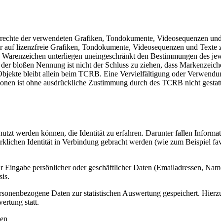
rrechte der verwendeten Grafiken, Tondokumente, Videosequenzen und T
auf lizenzfreie Grafiken, Tondokumente, Videosequenzen und Texte zu
d Warenzeichen unterliegen uneingeschränkt den Bestimmungen des jew
 der bloßen Nennung ist nicht der Schluss zu ziehen, dass Markenzeiche
e Objekte bleibt allein beim TCRB. Eine Vervielfältigung oder Verwe
tionen ist ohne ausdrückliche Zustimmung durch des TCRB nicht gestatt
tzt werden können, die Identität zu erfahren. Darunter fallen Informat
rklichen Identität in Verbindung gebracht werden (wie zum Beispiel fav
r Eingabe persönlicher oder geschäftlicher Daten (Emailadressen, Namen
sis.
rsonenbezogene Daten zur statistischen Auswertung gespeichert. Hierz
ertung statt.
ten