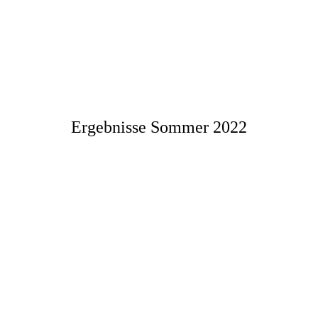
88EFA69F-6B4E-4CE2-9C9C-55FC56957AC7
Ergebnisse Sommer 2022