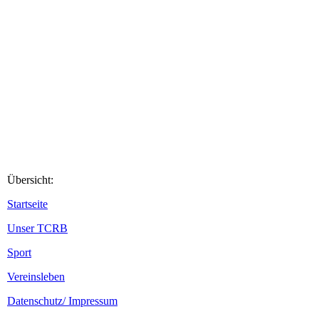
81E99FA1-5BB8-4526-A7CA-4FDDF4CEA19E
Übersicht:
Startseite
Unser TCRB
Sport
Vereinsleben
Datenschutz/ Impressum